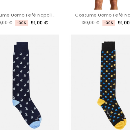
ume Uomo Fefè Napoli...
Costume Uomo Fefè Napo
91,00 €
91,0
0,00 €
130,00 €
-30%
-30%