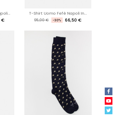
li...
T-Shirt Uomo Fefè Napoli In...
0 €
66,50 €
95,00 €
-30%