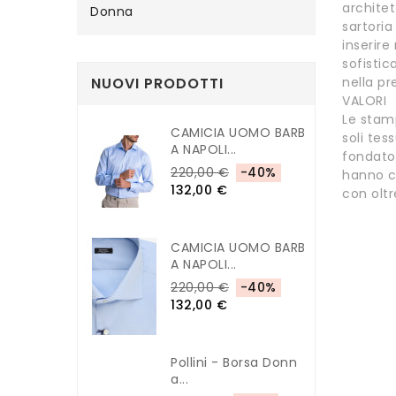
archite
Donna
sartori
inserir
sofistic
NUOVI PRODOTTI
nella pr
VALORI
Le stamp
CAMICIA UOMO BARB
soli tes
A NAPOLI...
fondator
220,00 €
-40%
hanno co
132,00 €
con oltr
CAMICIA UOMO BARB
A NAPOLI...
220,00 €
-40%
132,00 €
Pollini - Borsa Donn
A...