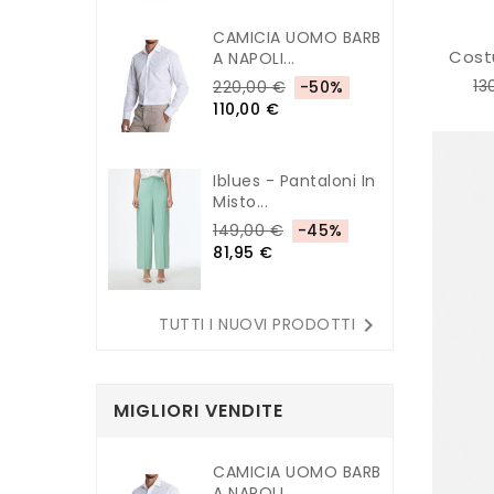
CAMICIA UOMO BARB
Cost
A NAPOLI...
13
220,00 €
-50%
110,00 €
Iblues - Pantaloni In
Misto...
149,00 €
-45%
81,95 €

TUTTI I NUOVI PRODOTTI
MIGLIORI VENDITE
CAMICIA UOMO BARB
A NAPOLI...