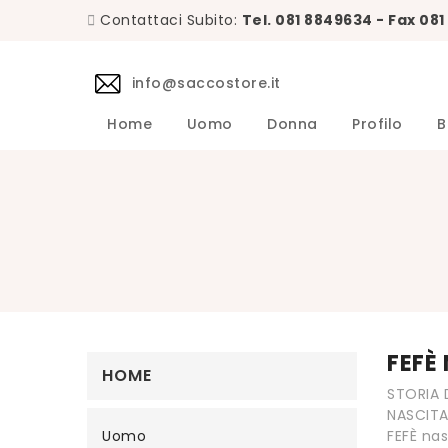
Contattaci Subito:
Tel. 081 8849634 - Fax 08
info@saccostore.it
Home
Uomo
Donna
Profilo
B
Accessori L.B.M. 1911 Uomo
Maglie L.B.M. 1911 Uomo
DANIELE 
Abiti DA
Accessori 
Camicie D
Cappotti 
Giacche D
Giubbini 
Maglie DA
Pantaloni 
Giacche Uomo
Calzini Sozzi Milano Uomo
FEFÈ
HOME
STORIA 
NASCIT
Uomo
FEFÈ nas