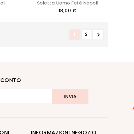
i...
Soletta Uomo Fefè Napoli
18,00 €

1
2
I SCONTO
ONI
INFORMAZIONI NEGOZIO