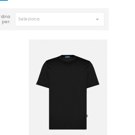
rdina

Seleziona
per: