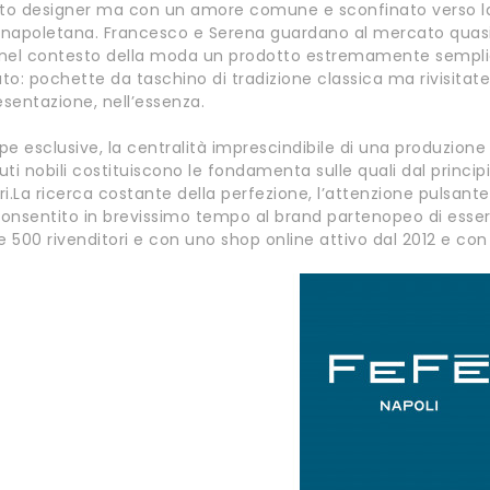
tto designer ma con un amore comune e sconfinato verso la m
a napoletana. Francesco e Serena guardano al mercato quasi 
e nel contesto della moda un prodotto estremamente sempl
ato: pochette da taschino di tradizione classica ma rivisitate
esentazione, nell’essenza.
e esclusive, la centralità imprescindibile di una produzione r
suti nobili costituiscono le fondamenta sulle quali dal principio
i.La ricerca costante della perfezione, l’attenzione pulsante a
nsentito in brevissimo tempo al brand partenopeo di essere
e 500 rivenditori e con uno shop online attivo dal 2012 e con 