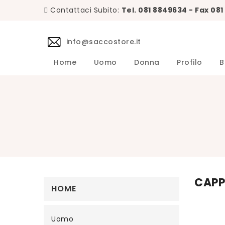
Contattaci Subito:
Tel. 081 8849634 - Fax 08
info@saccostore.it
Home
Uomo
Donna
Profilo
B
Accessori L.B.M. 1911 Uomo
Maglie L.B.M. 1911 Uomo
DANIELE 
Abiti DA
Accessori 
Camicie D
Cappotti 
Giacche D
Giubbini 
Maglie DA
Pantaloni 
Giacche Uomo
Calzini Sozzi Milano Uomo
CAPP
HOME
Uomo