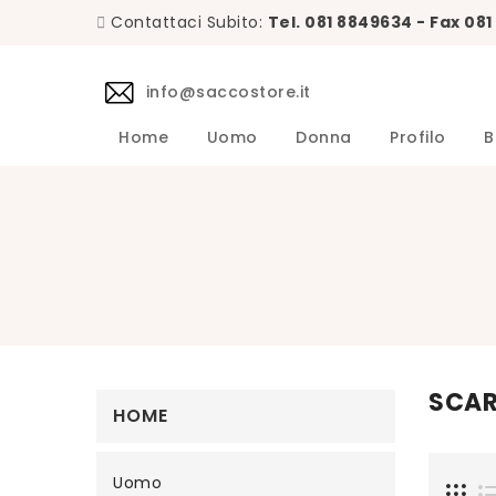
Contattaci Subito:
Tel. 081 8849634 - Fax 08
info@saccostore.it
Home
Uomo
Donna
Profilo
B
Accessori L.B.M. 1911 Uomo
Maglie L.B.M. 1911 Uomo
DANIELE 
Abiti DA
Accessori 
Camicie D
Cappotti 
Giacche D
Giubbini 
Maglie DA
Pantaloni 
Giacche Uomo
Calzini Sozzi Milano Uomo
SCAR
HOME
Uomo