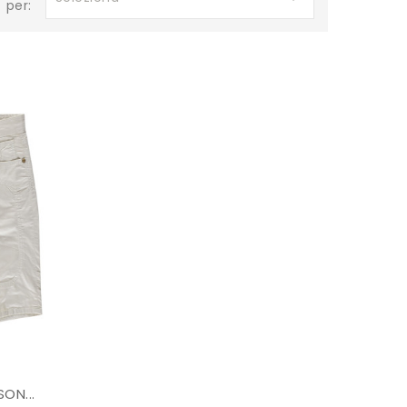
per:
ON...