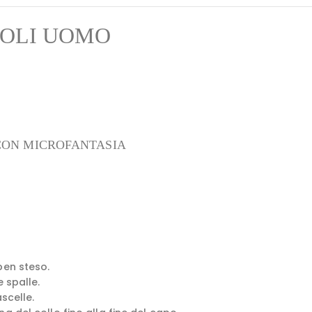
POLI UOMO
A
CON MICROFANTASIA
ben steso.
e spalle.
scelle.