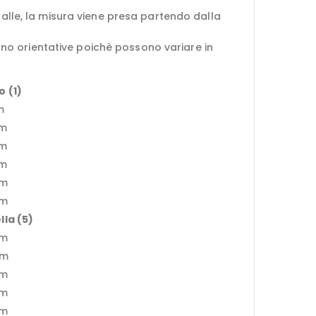
palle, la misura viene presa partendo dalla
sono orientative poichè possono variare in
o (1)
m
cm
cm
cm
cm
cm
lla (5)
cm
cm
cm
cm
cm