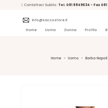
Contattaci Subito:
Tel. 081 8849634 - Fax 08
info@saccostore.it
Home
Uomo
Donna
Profilo
B
Accessori L.B.M. 1911 Uomo
Maglie L.B.M. 1911 Uomo
DANIELE 
Abiti DA
Accessori 
Camicie D
Cappotti 
Giacche D
Giubbini 
Maglie DA
Pantaloni 
Giacche Uomo
Calzini Sozzi Milano Uomo
Home
Uomo
Barba Napoli