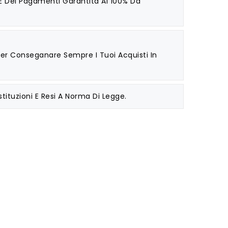
 E Dei Pagamenti Garantita Al 100% Da
 Per Conseganare Sempre I Tuoi Acquisti In
stituzioni E Resi A Norma Di Legge.