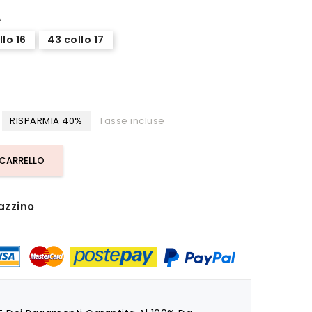
e
llo 16
43 collo 17
RISPARMIA 40%
Tasse incluse
 CARRELLO
azzino