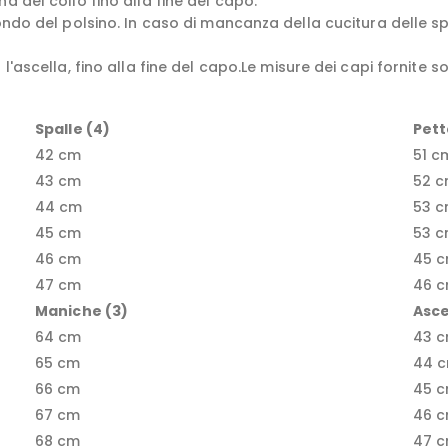
a del collo fino alla fine del capo.
fondo del polsino. In caso di mancanza della cucitura delle s
 l'ascella, fino alla fine del capo.Le misure dei capi fornite 
Spalle (4)
Pett
42 cm
51 c
43 cm
52 
44 cm
53 
45 cm
53 
46 cm
45 
47 cm
46 
Maniche (3)
Asce
64 cm
43 
65 cm
44 
66 cm
45 
67 cm
46 
68 cm
47 