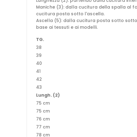
Lunghezza (2): partendo dalla cucitura intern
Maniche (3): dalla cucitura della spalla al 
cucitura posta sotto l'ascella.
Ascella (5): dalla cucitura posta sotto sotto
base ai tessuti e ai modelli.
TG.
38
39
40
41
42
43
Lungh. (2)
75 cm
75 cm
76 cm
77 cm
78 cm