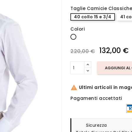
Taglie Camicie Classich
40 collo 15 e 3/4
41 co
Colori
Bianco
132,00 €
220,00 €
AGGIUNGI AL

Ultimi articoli in mag
Pagamenti accettati
Sicurezza