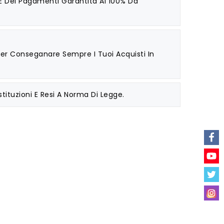
 E Dei Pagamenti Garantita Al 100% Da
 Per Conseganare Sempre I Tuoi Acquisti In
stituzioni E Resi A Norma Di Legge.