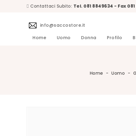
Contattaci Subito:
Tel. 081 8849634 - Fax 08
info@saccostore.it
Home
Uomo
Donna
Profilo
B
Accessori L.B.M. 1911 Uomo
Maglie L.B.M. 1911 Uomo
DANIELE 
Abiti DA
Accessori 
Camicie D
Cappotti 
Giacche D
Giubbini 
Maglie DA
Pantaloni 
Giacche Uomo
Calzini Sozzi Milano Uomo
Home
Uomo
G