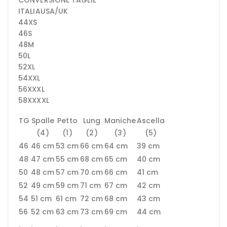
CONVERSIONE TAGLIE
ITALIAUSA/UK
44XS
46S
48M
50L
52XL
54XXL
56XXXL
58XXXXL
TG
Spalle
Petto
Lung
Maniche
Ascella
(4)
(1)
(2)
(3)
(5)
46
46 cm
53 cm
66 cm
64 cm
39 cm
48
47 cm
55 cm
68 cm
65 cm
40 cm
50
48 cm
57 cm
70 cm
66 cm
41 cm
52
49 cm
59 cm
71 cm
67 cm
42 cm
54
51 cm
61 cm
72 cm
68 cm
43 cm
56
52 cm
63 cm
73 cm
69 cm
44 cm
.
.
.
.
.
.