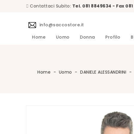
Contattaci Subito:
Tel. 081 8849634 - Fax 08
info@saccostore.it
Home
Uomo
Donna
Profilo
B
Accessori L.B.M. 1911 Uomo
Maglie L.B.M. 1911 Uomo
DANIELE 
Abiti DA
Accessori 
Camicie D
Cappotti 
Giacche D
Giubbini 
Maglie DA
Pantaloni 
Giacche Uomo
Calzini Sozzi Milano Uomo
Home
Uomo
DANIELE ALESSANDRINI