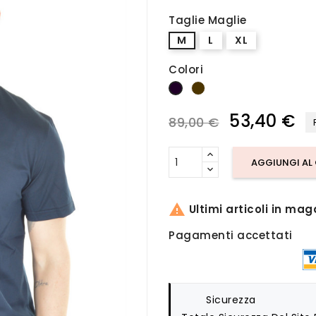
Taglie Maglie
M
L
XL
Colori
Marrone
Blu Scuro
53,40 €
89,00 €
AGGIUNGI AL

Ultimi articoli in mag
Pagamenti accettati
Sicurezza