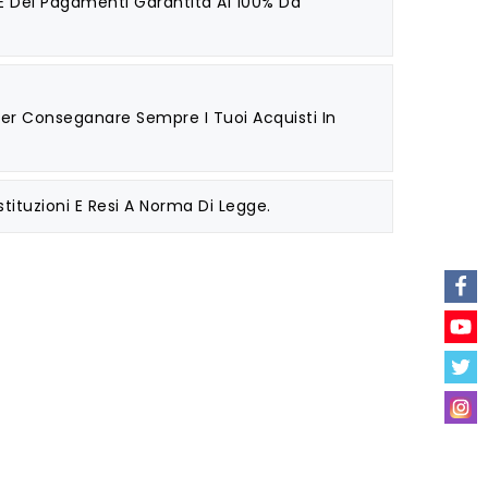
 E Dei Pagamenti Garantita Al 100% Da
 Per Conseganare Sempre I Tuoi Acquisti In
stituzioni E Resi A Norma Di Legge.