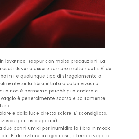
in lavatrice, seppur con molte precauzioni. La
i usati devono essere sempre molto neutri. E' da
bolirsi, e qualunque tipo di sfregolamento o
mente se la fibra è tinta a colori vivaci o
in acqua non è permesso perchè può andare a
l lavaggio è generalmente scarso e solitamente
tura.
re e dalla luce diretta solare. E' sconsigliata,
lavasciuga e asciugatrici).
tra due panni umidi per inumidire la fibra in modo
epido. E' da evitare, in ogni caso, il ferro a vapore