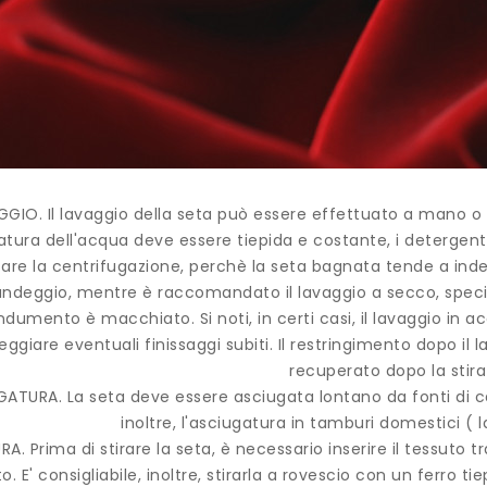
GIO. Il lavaggio della seta può essere effettuato a mano o 
tura dell'acqua deve essere tiepida e costante, i detergent
tare la centrifugazione, perchè la seta bagnata tende a inde
ndeggio, mentre è raccomandato il lavaggio a secco, special
indumento è macchiato. Si noti, in certi casi, il lavaggio 
ggiare eventuali finissaggi subiti. Il restringimento dopo i
recuperato dopo la stira
ATURA. La seta deve essere asciugata lontano da fonti di calo
inoltre, l'asciugatura in tamburi domestici ( 
RA. Prima di stirare la seta, è necessario inserire il tessuto 
to. E' consigliabile, inoltre, stirarla a rovescio con un ferro ti