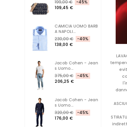
199,00 €
-45%
109,45 €
CAMICIA UOMO BARB
A NAPOLI...
230,00 €
-40%
138,00 €
LAVAG
tempera
Jacob Cohen - Jean
S Uomo...
evi
375,00 €
-45%
ca
206,25 €
l'
danne
Jacob Cohen - Jean
ASCIUG
S Uomo...
320,00 €
-45%
STIRATU
176,00 €
indiret