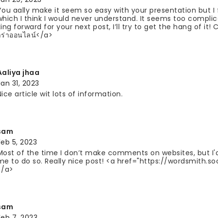
You aally make it seem so easy with your presentation but I 
which I think I would never understand. It seems too compli
king forward for your next post, I’ll try to get the hang of i
าร่าออนไลน์</a>
Aaliya jhaa
Jan 31, 2023
Nice article wit lots of information.
sam
Feb 5, 2023
Most of the time I don’t make comments on websites, but I'd l
me to do so. Really nice post! <a href="https://wordsmith.s
</a>
sam
Feb 7, 2023