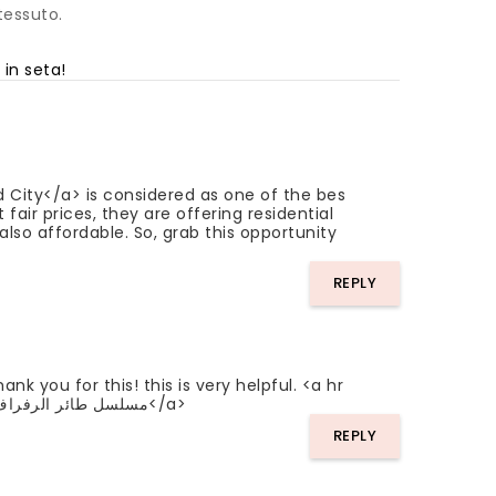
tessuto.
 in seta!
d City</a> is considered as one of the bes
fair prices, they are offering residential
lso affordable. So, grab this opportunity
REPLY
nk you for this! this is very helpful. <a hr
ef="https://es.3esk.co/series/3isk-se-yali-capkini-watch/">مسلسل طائر الرفراف</a>
REPLY