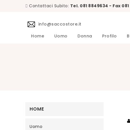
Contattaci Subito:
Tel. 081 8849634 - Fax 08
info@saccostore.it
Home
Uomo
Donna
Profilo
B
Accessori L.B.M. 1911 Uomo
Maglie L.B.M. 1911 Uomo
DANIELE 
Abiti DA
Accessori 
Camicie D
Cappotti 
Giacche D
Giubbini 
Maglie DA
Pantaloni 
Giacche Uomo
Calzini Sozzi Milano Uomo
HOME
Uomo