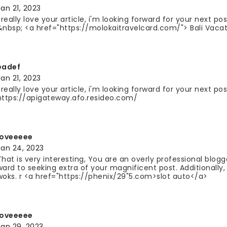
Jan 21, 2023
I really love your article, i'm looking forward for your next po
&nbsp; <a href="https://molokaitravelcard.com/"> Bali Vaca
eadef
Jan 21, 2023
I really love your article, i'm looking forward for your next po
https://apigateway.afo.resideo.com/
loveeeee
Jan 24, 2023
That is very interesting, You are an overly professional blogg
ward to seeking extra of your magnificent post. Additionally,
woks. r <a href="https://phenix/29"5.com>slot auto</a>
loveeeee
Jan 29, 2023