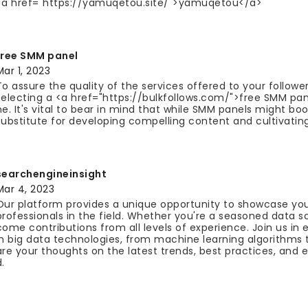
<a href="https://yamuqetou.site/">yamuqetou</a>
free SMM panel
Mar 1, 2023
To assure the quality of the services offered to your follower
selecting a <a href="https://bulkfollows.com/">free SMM pane
ne. It's vital to bear in mind that while SMM panels might bo
substitute for developing compelling content and cultivating
searchengineinsight
Mar 4, 2023
Our platform provides a unique opportunity to showcase you
professionals in the field. Whether you're a seasoned data sc
come contributions from all levels of experience. Join us i
in big data technologies, from machine learning algorithms 
are your thoughts on the latest trends, best practices, and em
.