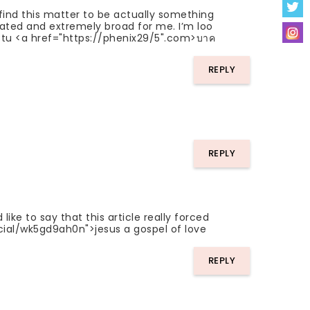
find this matter to be actually something
cated and extremely broad for me. I’m loo
t! Ctu <a href="https://phenix29/5".com>บาค
REPLY
REPLY
ike to say that this article really forced
ocial/wk5gd9ah0n">jesus a gospel of love
REPLY