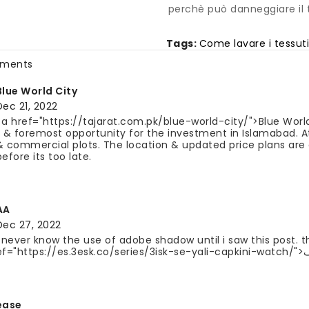
perchè può danneggiare il 
Tags:
Come lavare i tessuti
ments
Blue World City
Dec 21, 2022
<a href="https://tajarat.com.pk/blue-world-city/">Blue Worl
t & foremost opportunity for the investment in Islamabad. At 
& commercial plots. The location & updated price plans are a
before its too late.
AA
Dec 27, 2022
i never know the use of adobe shadow until i saw this post. tha
ease