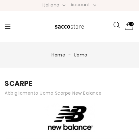
Account
Italiano


0
Home
Uomo
SCARPE
Abbigliamento Uomo Scarpe New Balance