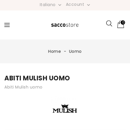
Account
Italiano


0
Home
Uomo
ABITI MULISH UOMO
Abiti Mulish uomo