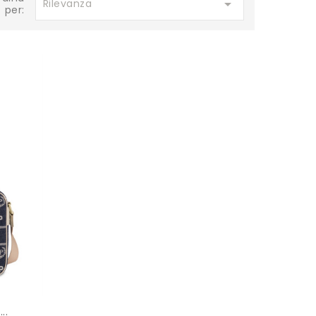

Rilevanza
per:
..