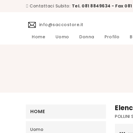
Contattaci Subito:
Tel. 081 8849634 - Fax 08
info@saccostore.it
Home
Uomo
Donna
Profilo
B
Accessori L.B.M. 1911 Uomo
Maglie L.B.M. 1911 Uomo
DANIELE 
Abiti DA
Accessori 
Camicie D
Cappotti 
Giacche D
Giubbini 
Maglie DA
Pantaloni 
Giacche Uomo
Calzini Sozzi Milano Uomo
Elenc
HOME
POLLINI S
Uomo