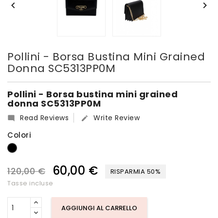


Pollini - Borsa Bustina Mini Grained
Donna SC5313PP0M
Pollini - Borsa bustina mini grained
donna SC5313PP0M
Read Reviews
Write Review


Colori
Nero
60,00 €
120,00 €
RISPARMIA 50%
Tasse incluse
AGGIUNGI AL CARRELLO