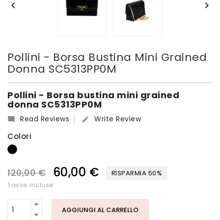


Pollini - Borsa Bustina Mini Grained
Donna SC5313PP0M
Pollini - Borsa bustina mini grained
donna SC5313PP0M
Read Reviews
Write Review


Colori
Nero
60,00 €
120,00 €
RISPARMIA 50%
Tasse incluse
AGGIUNGI AL CARRELLO